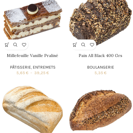
Millefeuille Vanille Praliné
Pain All Black 400 Grs
PÂTISSERIE
,
ENTREMETS
BOULANGERIE
5,65
€
–
39,25
€
5,35
€