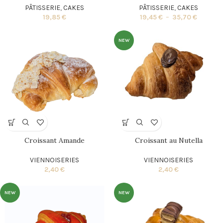
PÂTISSERIE
,
CAKES
PÂTISSERIE
,
CAKES
19,85
€
19,45
€
–
35,70
€
NEW
Croissant Amande
Croissant au Nutella
VIENNOISERIES
VIENNOISERIES
2,40
€
2,40
€
NEW
NEW