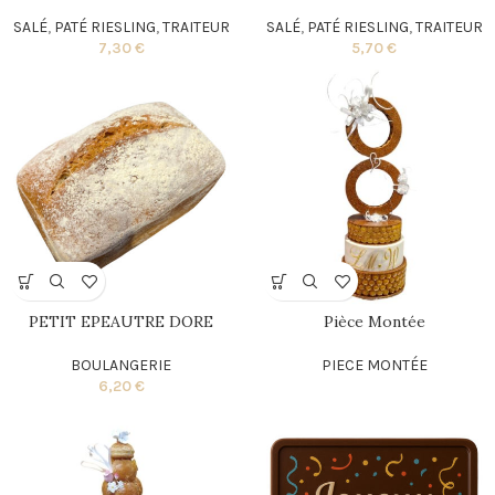
SALÉ
,
PATÉ RIESLING
,
TRAITEUR
SALÉ
,
PATÉ RIESLING
,
TRAITEUR
7,30
€
5,70
€
PETIT EPEAUTRE DORE
Pièce Montée
BOULANGERIE
PIECE MONTÉE
6,20
€