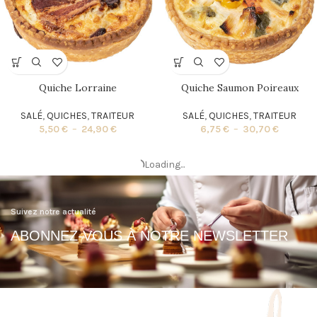
Quiche Lorraine
Quiche Saumon Poireaux
SALÉ
,
QUICHES
,
TRAITEUR
SALÉ
,
QUICHES
,
TRAITEUR
5,50
€
–
24,90
€
6,75
€
–
30,70
€
Quiche Trianon
Stitch