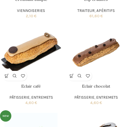
VIENNOISERIES
TRAITEUR
,
APÉRITIFS
2,10
€
61,60
€
Eclair café
Eclair chocolat
PÂTISSERIE
,
ENTREMETS
PÂTISSERIE
,
ENTREMETS
4,60
€
4,60
€
NEW