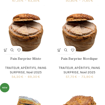
47,35
€
–
63,55
€
50,80
€
–
71,60
€
Pain Surprise Mixte
Pain Surprise Nordique
TRAITEUR
,
APÉRITIFS
,
PAINS
TRAITEUR
,
APÉRITIFS
,
PAINS
SURPRISE
,
Noël 2025
SURPRISE
,
Noël 2025
54,30
€
–
69,30
€
57,75
€
–
73,90
€
NEW