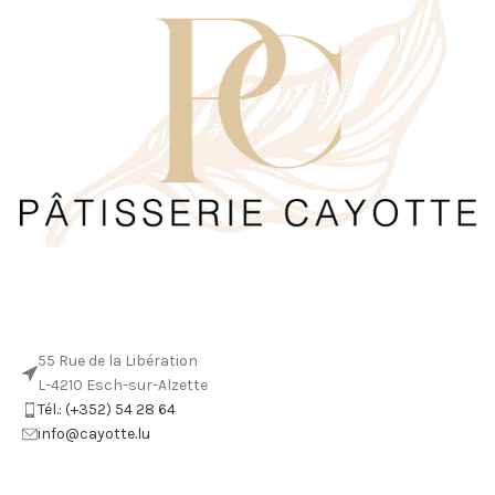
SALÉ
,
QUICHES
,
TRAITEUR
PIECE MONTÉE
6,65
€
–
31,10
€
Streusel Simple Individuel
Suisse
VIENNOISERIES
VIENNOISERIES
2,30
€
2,80
€