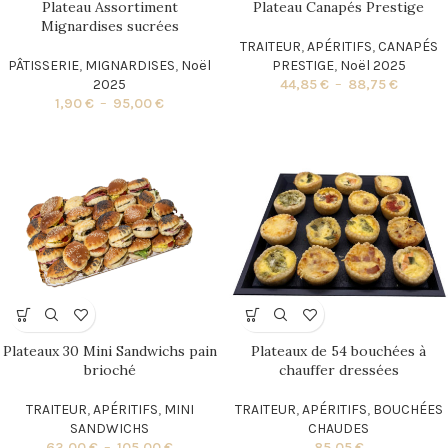
Plateau Assortiment
Plateau Canapés Prestige
Mignardises sucrées
TRAITEUR
,
APÉRITIFS
,
CANAPÉS
PÂTISSERIE
,
MIGNARDISES
,
Noël
PRESTIGE
,
Noël 2025
2025
44,85
€
–
88,75
€
1,90
€
–
95,00
€
Plateaux 30 Mini Sandwichs pain
Plateaux de 54 bouchées à
brioché
chauffer dressées
TRAITEUR
,
APÉRITIFS
,
MINI
TRAITEUR
,
APÉRITIFS
,
BOUCHÉES
SANDWICHS
CHAUDES
63,00
€
–
105,00
€
85,05
€