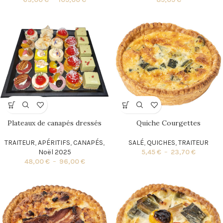
Plateaux de canapés dressés
Quiche Courgettes
TRAITEUR
,
APÉRITIFS
,
CANAPÉS
,
SALÉ
,
QUICHES
,
TRAITEUR
Noël 2025
5,45
€
–
23,70
€
48,00
€
–
96,00
€