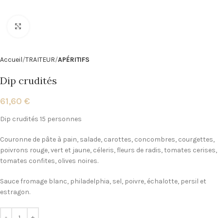
Click to enlarge
Accueil
TRAITEUR
APÉRITIFS
Dip crudités
61,60
€
Dip crudités 15 personnes
Couronne de pâte à pain, salade, carottes, concombres, courgettes,
poivrons rouge, vert et jaune, céleris, fleurs de radis, tomates cerises,
tomates confites, olives noires.
Sauce fromage blanc, philadelphia, sel, poivre, échalotte, persil et
estragon.
Alternative: