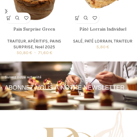
Pain Surprise Green
Pâté Lorrain Individuel
TRAITEUR
,
APÉRITIFS
,
PAINS
SALÉ
,
PATÉ LORRAIN
,
TRAITEUR
SURPRISE
,
Noël 2025
5,80
€
50,80
€
–
71,60
€
Suivez notre actualité
ABONNEZ-VOUS À NOTRE NEWSLETTER