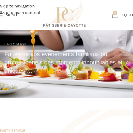
Skip to navigation
Skip to main content
0
MENU
0,00
PARTY SERVICE
Faites de vos événements familiaux ou
professionnels des moments innoubliables et
uniques …
PARTY SERVICE