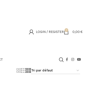
0
LOGIN / REGISTER
0,00
€
CT