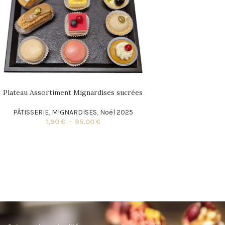
Plateau Assortiment Mignardises sucrées
PÂTISSERIE
,
MIGNARDISES
,
Noël 2025
1,90
€
–
95,00
€