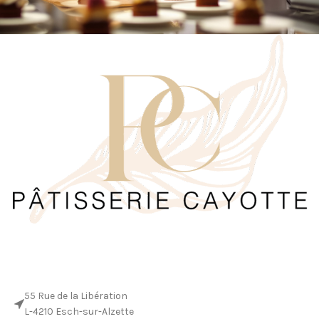
55 Rue de la Libération
L-4210 Esch-sur-Alzette