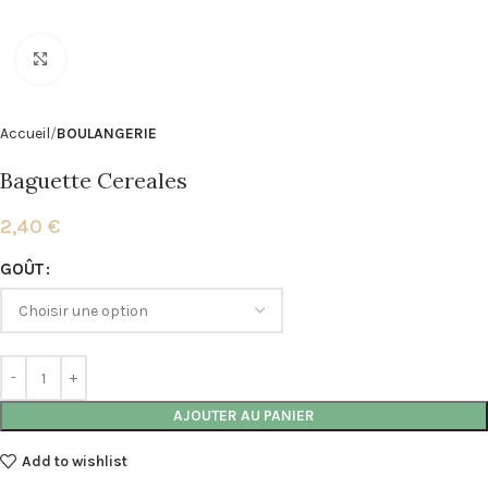
Click to enlarge
Accueil
BOULANGERIE
Baguette Cereales
2,40
€
Alternative:
GOÛT
AJOUTER AU PANIER
Add to wishlist