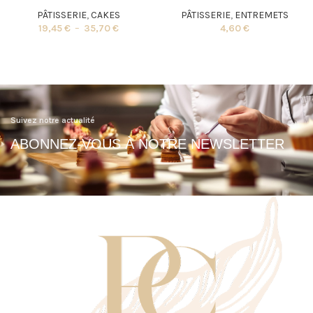
PÂTISSERIE
,
CAKES
PÂTISSERIE
,
ENTREMETS
19,45
€
–
35,70
€
4,60
€
Suivez notre actualité
ABONNEZ-VOUS À NOTRE NEWSLETTER