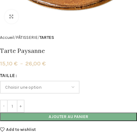
Click to enlarge
Accueil
PÂTISSERIE
TARTES
Tarte Paysanne
15,10
€
–
26,00
€
Alternative:
TAILLE
AJOUTER AU PANIER
Add to wishlist