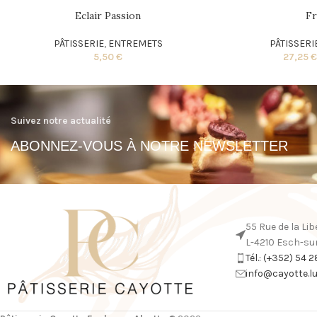
Eclair Passion
Fr
PÂTISSERIE
,
ENTREMETS
PÂTISSERI
5,50
€
27,25
Suivez notre actualité
ABONNEZ-VOUS À NOTRE NEWSLETTER
55 Rue de la Lib
L-4210 Esch-sur
Tél.: (+352) 54 
info@cayotte.l