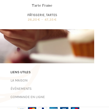
Tarte Fraise
Ta
PÂTISSERIE
,
TARTES
PÂTI
26,20
€
–
47,35
€
4,
LIENS UTILES
LA MAISON
ÉVÉNEMENTS
COMMANDE EN LIGNE