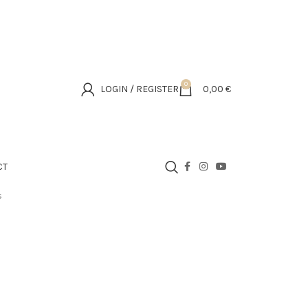
0
LOGIN / REGISTER
0,00
€
CT
s