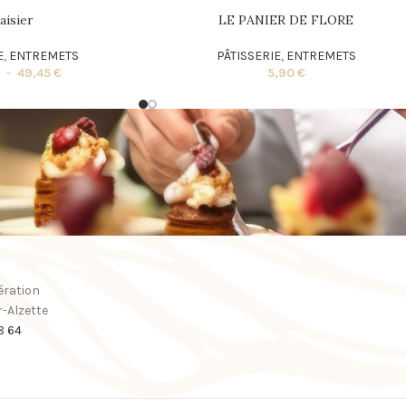
aisier
LE PANIER DE FLORE
E
,
ENTREMETS
PÂTISSERIE
,
ENTREMETS
€
–
49,45
€
5,90
€
ération
-Alzette
28 64
u